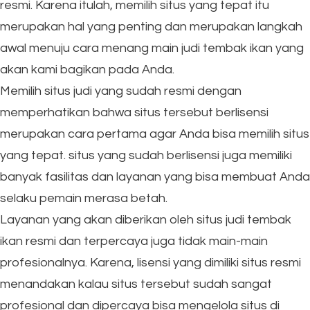
resmi. Karena itulah, memilih situs yang tepat itu
merupakan hal yang penting dan merupakan langkah
awal menuju cara menang main judi tembak ikan yang
akan kami bagikan pada Anda.
Memilih situs judi yang sudah resmi dengan
memperhatikan bahwa situs tersebut berlisensi
merupakan cara pertama agar Anda bisa memilih situs
yang tepat. situs yang sudah berlisensi juga memiliki
banyak fasilitas dan layanan yang bisa membuat Anda
selaku pemain merasa betah.
Layanan yang akan diberikan oleh situs judi tembak
ikan resmi dan terpercaya juga tidak main-main
profesionalnya. Karena, lisensi yang dimiliki situs resmi
menandakan kalau situs tersebut sudah sangat
profesional dan dipercaya bisa mengelola situs di