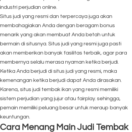
industri perjudian online.
Situs judi yang resmi dan terpercaya juga akan
membahagiakan Anda dengan beragam bonus
menarik yang akan membuat Anda betah untuk
bermain di situsnya. Situs judi yang resmi juga pasti
akan memberikan banyak fasilitas terbaik, agar para
membernya selalu merasa nyaman ketika berjudi.
Ketika Anda berjudi di situs judi yang resmi, maka
kemenangan ketika berjudi dapat Anda dirasakan.
Karena, situs judi tembak ikan yang resmi memiliki
sistem perjudian yang jujur atau fairplay. sehingga,
pemain memiliki peluang besar untuk meraup banyak
keuntungan.
Cara Menang Main Judi Tembak