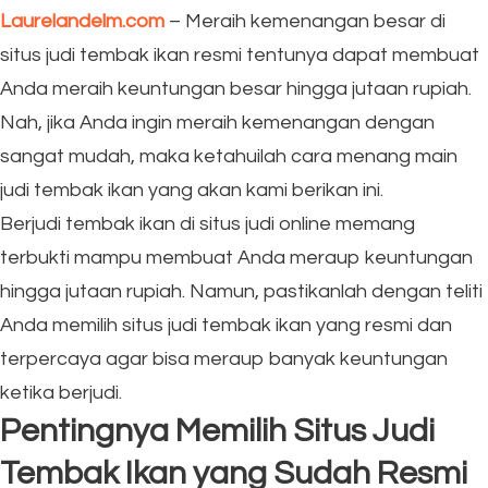
Laurelandelm.com
– Meraih kemenangan besar di
situs judi tembak ikan resmi tentunya dapat membuat
Anda meraih keuntungan besar hingga jutaan rupiah.
Nah, jika Anda ingin meraih kemenangan dengan
sangat mudah, maka ketahuilah cara menang main
judi tembak ikan yang akan kami berikan ini.
Berjudi tembak ikan di situs judi online memang
terbukti mampu membuat Anda meraup keuntungan
hingga jutaan rupiah. Namun, pastikanlah dengan teliti
Anda memilih situs judi tembak ikan yang resmi dan
terpercaya agar bisa meraup banyak keuntungan
ketika berjudi.
Pentingnya Memilih Situs Judi
Tembak Ikan yang Sudah Resmi